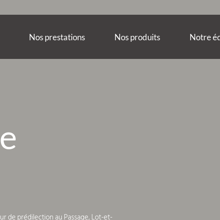
Nos prestations
Nos produits
Notre é
Le
feur de prédilection au Passage, Lot-et-