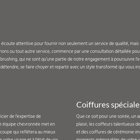
 écoute attentive pour fournir non seulement un service de qualité, mais a
ignons ou tout autre service, commence par une consultation détaillée po
rushing, qui ne sont qu’une partie de notre engagement à poursuivre l’ex
e détendre, se faire choyer et repartir avec un style transformé qui vous i
Coiffures spéciale
icier de l'expertise de
Que ce soit pour une soirée, un 
tre équipe chevronnée met en
plaisir, les coiffeurs talentueux 
 coupe qui reflétera au mieux
et des coiffures de cérémonie im
 votre visage et à l'état de vos
moments mémorables de votre vi