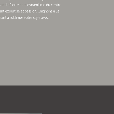
ont de Pierre et le dynamisme du centre
nt expertise et passion. Chignons à Le
sant à sublimer votre style avec